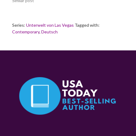
Similar post
Series:
Unterwelt von Las Vegas
Tagged with:
Contemporary
,
Deutsch